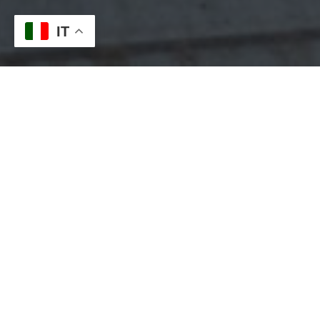
IT
RELAX & GUSTO CON VISTA SUL LAGO DI COMO
La tua vacanza all'Albergo
Lenno
Dall’alba al tramonto, ogni dettaglio all’Albergo
Lenno è pensato per rendere il tuo soggiorno
un’esperienza unica sul Lago di Como. Inizia la
giornata con una colazione preparata con cura,
accompagnata dalla magia del panorama